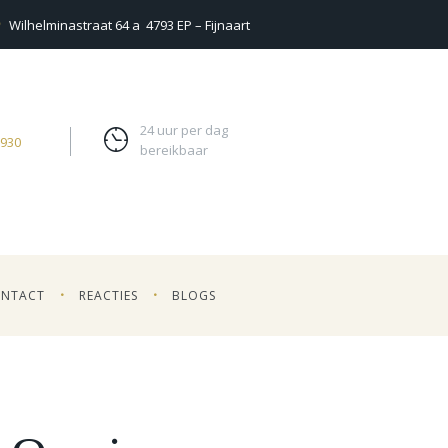
Wilhelminastraat 64 a
4793 EP – Fijnaart
24 uur per dag
7930
bereikbaar
NTACT
REACTIES
BLOGS